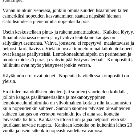
Vähän niinkuin veneissä, jonkun ominaisuuden lisääminen kuten
esimerkiksi nopeuden kasvattaminen saattaa näpsästä hieman
stabiilisuudesta pienemmillä nopeuksilla pois.
Usein keskustellaan pinta- ja rakennusmatriaalesta. Kaikkea löytyy.
Ilmailuhistoriassa ennen ja nyt vahva lentokone kangas on
säilyttänyt asemansa. Vahva, joustava, ei repeytyvä, maalattavissa ja
helposti korjattavissa. Vieläkin useat tunnetuimmat taitolentokoneet
ovat kangas päällysteisiä. Lentokonealumiinipelti on perinteinen ja
monien mielestä paras ja vahvin päällystysmateriaali. Komposiitti ja
hiilikuitu ovat myös yleistyneet jonkin verran.
Käytännön erot ovat pienet. Nopeutta havitellessa komposiitti on
yleisin.
Erot tulee mahdollisten pienten (tai suurten) vaurioiden kohdalla,
jolloin kangas päällimateriaalina ja mekanotyyppinen
lentokonealumiinirunko on ylivoimainen korjata niin kustannusten
kuin nopeudenkin suhteen. Samoin suomen talvisten olosuhteiden
suhteen kangas on verraton varsinkin jos ei aina saa kontetta
taivastalta halliin. Kankaasta irtoaa lumi ja jää helpoisti eikä sitä
juurikaan tarvitse raapata. Kankaan kestoika on kuitenkin lähes 20
vuotta ja usein sittenkin nopeasti vaidettava varaosa.