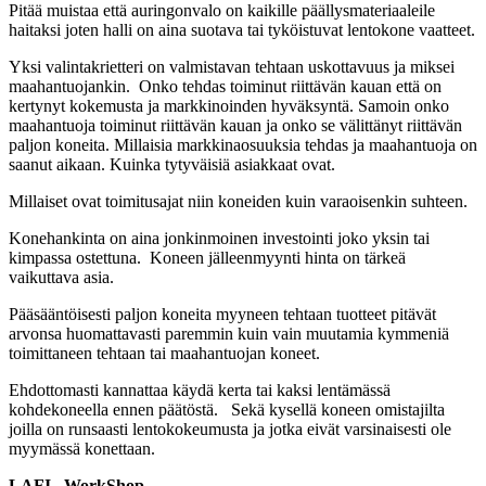
Pitää muistaa että auringonvalo on kaikille päällysmateriaaleile
haitaksi joten halli on aina suotava tai tyköistuvat lentokone vaatteet.
Yksi valintakrietteri on valmistavan tehtaan uskottavuus ja miksei
maahantuojankin. Onko tehdas toiminut riittävän kauan että on
kertynyt kokemusta ja markkinoinden hyväksyntä. Samoin onko
maahantuoja toiminut riittävän kauan ja onko se välittänyt riittävän
paljon koneita. Millaisia markkinaosuuksia tehdas ja maahantuoja on
saanut aikaan. Kuinka tytyväisiä asiakkaat ovat.
Millaiset ovat toimitusajat niin koneiden kuin varaoisenkin suhteen.
Konehankinta on aina jonkinmoinen investointi joko yksin tai
kimpassa ostettuna. Koneen jälleenmyynti hinta on tärkeä
vaikuttava asia.
Pääsääntöisesti paljon koneita myyneen tehtaan tuotteet pitävät
arvonsa huomattavasti paremmin kuin vain muutamia kymmeniä
toimittaneen tehtaan tai maahantuojan koneet.
Ehdottomasti kannattaa käydä kerta tai kaksi lentämässä
kohdekoneella ennen päätöstä. Sekä kysellä koneen omistajilta
joilla on runsaasti lentokokeumusta ja jotka eivät varsinaisesti ole
myymässä konettaan.
LAFI –WorkShop