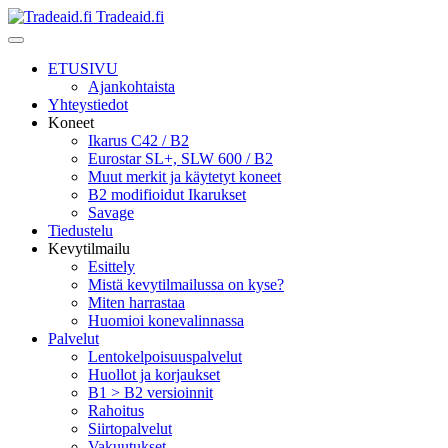
Tradeaid.fi
ETUSIVU
Ajankohtaista
Yhteystiedot
Koneet
Ikarus C42 / B2
Eurostar SL+, SLW 600 / B2
Muut merkit ja käytetyt koneet
B2 modifioidut Ikarukset
Savage
Tiedustelu
Kevytilmailu
Esittely
Mistä kevytilmailussa on kyse?
Miten harrastaa
Huomioi konevalinnassa
Palvelut
Lentokelpoisuuspalvelut
Huollot ja korjaukset
B1 > B2 versioinnit
Rahoitus
Siirtopalvelut
Vakuutukset