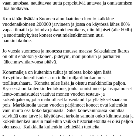
vaan antoisaa, nautittavaa uutta perpektiiviä antavaa ja onnistumisen
iloa tuottavaa.
Kun tähän lisätään Suomen ainutlaatuinen luonto kaikkine
vuodenaikoineen 200000 järvineen ja jossa on käytössä lähes 80%
vapaa ilmatila ja toimiva jokamiehenoikeus, niin hiljaiset (alle 60db)
ja suorituskykyiset koneet ovat mielenkiintoinen uusi
hankintakohde.
Jo vuosia suomessa ja monessa muussa maassa Saksalainen Ikarus
on ollut ehdoton ykkönen, pidetyin, monipuolisin ja parhaiten
jälleenmyyntiarvonsa pitävä.
Konemalleja on kuitenkin tullut ja tulossa koko ajan lisää.
Kevytilmailuteollisudesta on tullut miljardiluokan uusi
teollisuushaara. Koneita tulee lisää ja oistuu markkinoilta paljon.
Kyseessä on kuitenkin lentokone, jonka onnistuneet ja tasapainoiset
lento-ominaisuudet vaativat monen vuoden testaus- ja
kokeilujakson, jotta mahdolliset lapsentaudit ja yllätykset saadaan
pois. Markkinoila usean vuoden pärjänneet koneet ovat kuitenkin
vain murto osa koko tarjonnasta. Siksi konevainnoissa kannttaa
selvittää oma tarve ja käyttötavat tarkoin samoin onko kiinnostusta ja
kokeiluhenkeä uusiin malleihin vaikka historiatietoutta ei olisi paljon
olemassa. Kaikkialla kuitenkin kehitetään tuotteita.