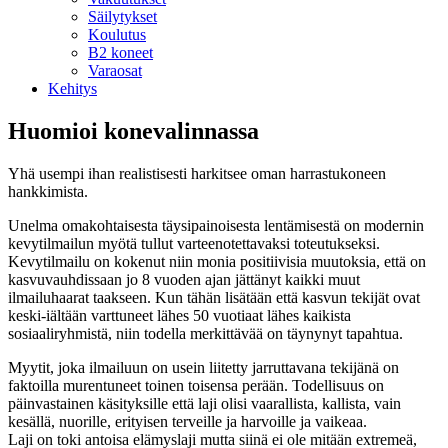
Säilytykset
Koulutus
B2 koneet
Varaosat
Kehitys
Huomioi konevalinnassa
Yhä usempi ihan realistisesti harkitsee oman harrastukoneen
hankkimista.
Unelma omakohtaisesta täysipainoisesta lentämisestä on modernin
kevytilmailun myötä tullut varteenotettavaksi toteutukseksi.
Kevytilmailu on kokenut niin monia positiivisia muutoksia, että on
kasvuvauhdissaan jo 8 vuoden ajan jättänyt kaikki muut
ilmailuhaarat taakseen. Kun tähän lisätään että kasvun tekijät ovat
keski-iältään varttuneet lähes 50 vuotiaat lähes kaikista
sosiaaliryhmistä, niin todella merkittävää on täynynyt tapahtua.
Myytit, joka ilmailuun on usein liitetty jarruttavana tekijänä on
faktoilla murentuneet toinen toisensa perään. Todellisuus on
päinvastainen käsityksille että laji olisi vaarallista, kallista, vain
kesällä, nuorille, erityisen terveille ja harvoille ja vaikeaa.
Laji on toki antoisa elämyslaji mutta siinä ei ole mitään extremeä,