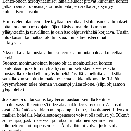
Lentokoneen aerodynaamiset lainalaisuudet pitävät kuitenkin koneet
pitkälti saman oloisina ja onnistuneitä perusratkaisuja syntyy
kohtalaisen harvoin.
Harrastelentolaitteen tulee täyttää merkittävät stabiilisuus vatimukset
jotta kone on harrastajalentäjien käsissä mahdollisimman
yllätyksetön ja turvallinen ja osin itse ohjausvirheitä korjaava. Uusiin
tulokkaisiin kannattaa toki tutustua, mutta tiedostaa omat
tärkeysasiat.
Yksi ehkä tärkeimista valintakriteereistä on mitä haluaa koneellaan
tehdä.
Suomen monimuotoinen luonto ohjaa monipuolisen koneen
hankintaan, joka toimii yhtä hyvin niin kelukkeilla vedestä, tai
joustavilla kellukkeilla myös lumeltä järviltä ja pelloita ja suksilla
samalla kun se toimiin matkanoneena vaikka ulkomaille. Tällöin
kysymykseen tulee hieman vakaampi ylätasokone. (siipi ohjaamon
yläpuolella)
Jos konetta on tarkoitus käyttää ainoastaan kentiltä kentille
tapahtuvassa liikenteessä tulee alatasokin kysymykseen. Alatasot
ovat pääsääntöisesti hieman nopeampia kuin ylätasokoneet. Jidenkin
mallien kohdalla Matkalentonopeuserot voivat olla reilusti yli 50km/t
suurempia, joskin yleisesti puhutaan muutamien kymmenien
kilometrien tuntinopeuseroista. Äärivaihtelut voivat joskus olla
suurempia.