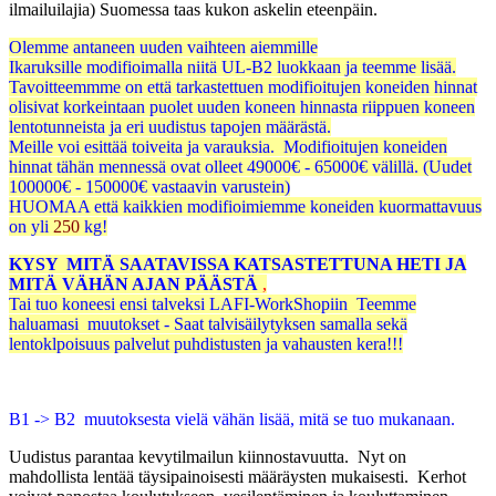
ilmailuilajia) Suomessa taas kukon askelin eteenpäin.
Olemme antaneen uuden vaihteen aiemmille
Ikaruksille modifioimalla niitä UL-B2 luokkaan ja teemme lisää.
Tavoitteemmme on että tarkastettuen modifioitujen koneiden hinnat
olisivat korkeintaan puolet uuden koneen hinnasta riippuen koneen
lentotunneista ja eri uudistus tapojen määrästä.
Meille voi esittää toiveita ja varauksia. Modifioitujen koneiden
hinnat tähän mennessä ovat olleet 49000€ - 65000€ välillä. (Uudet
100000€ - 150000€ vastaavin varustein)
HUOMAA että kaikkien modifioimiemme koneiden kuormattavuus
on yli
250
kg!
KYSY MITÄ SAATAVISSA KATSASTETTUNA HETI JA
MITÄ VÄHÄN AJAN PÄÄSTÄ
,
Tai tuo koneesi ensi talveksi LAFI-WorkShopiin Teemme
haluamasi muutokset - Saat talvisäilytyksen samalla sekä
lentoklpoisuus palvelut puhdistusten ja vahausten kera!!!
B1 -> B2 muutoksesta vielä vähän lisää, mitä se tuo mukanaan.
Uudistus parantaa kevytilmailun kiinnostavuutta. Nyt on
mahdollista lentää täysipainoisesti määräysten mukaisesti. Kerhot