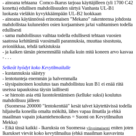
- ainoana tehtaana Comco-Ikarus tarjoaa käyttäjilleen (yli 1700 C42
konetta) edullisen mahdollisuuden siirtyä Vanhasta UL-B1
luokasta vieläkin kyvykkäämpään UL-B2 luokkaan
- ainoana käytännössä erinomaisen "Mekano" rakenteensa johdosta
mahdollistaa kuluneiden osien korjaamisen ja/tai vaihtamisen todella
edullisesti
- sama mahdollisuus vaihtaa todella edullisesti tehtaan vuosien
saatossa kehittämiä vuosimalli parannuksia, muuttaa sisustusta,
avioniikkaa, tehdä tarkistuksia
- ja kaiken tämän pienemmällä rahalla kuin mitä koneen arvo kasvaa
- . . .
Selkeät hyödyt koko Kevytilmailulle
- kustannuksia säästyy
- lentotunteja enemmän ja halvemmalla
- täysipainoinen koulutus taas mahdollistuu kun B1 ei enää riitä
useissa tapauksissa täysin laillisesti
- se hienoin asia että luontolentämisen (kelluke suksi) koulutus
mahdollisuu jälleen
(Suomessa 200000 "lentokenttää" kesät talvet käytettävissä todella
hiljaisella koneilla omalta mökiltä, lähes vapaa ilmatila ja ehkä
maailman vapain jokamiehenoikeus = Suomi on Kevytilmailun
Mekka)
- Eikä tässä kaikki - Ikaruksia on Suomessa
eniten joten
ylivoimaisesti
Ikarukset vievät koko kevytilmailua (ehkä maailman kasvavinta