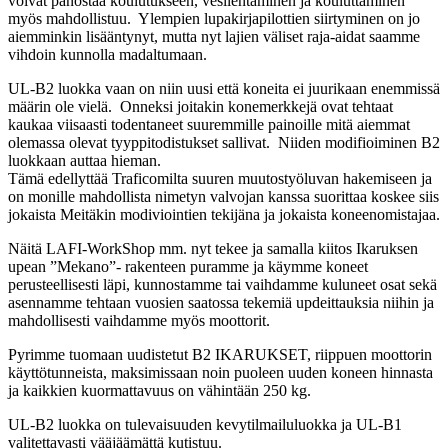
voivat panostaa koulutukseen, vesilentäminen ja kouluttaminen
myös mahdollistuu. Ylempien lupakirjapilottien siirtyminen on jo
aiemminkin lisääntynyt, mutta nyt lajien väliset raja-aidat saamme
vihdoin kunnolla madaltumaan.
UL-B2 luokka vaan on niin uusi että koneita ei juurikaan enemmissä
määrin ole vielä. Onneksi joitakin konemerkkejä ovat tehtaat
kaukaa viisaasti todentaneet suuremmille painoille mitä aiemmat
olemassa olevat tyyppitodistukset sallivat. Niiden modifioiminen B2
luokkaan auttaa hieman.
Tämä edellyttää Traficomilta suuren muutostyöluvan hakemiseen ja
on monille mahdollista nimetyn valvojan kanssa suorittaa koskee siis
jokaista Meitäkin modiviointien tekijäna ja jokaista koneenomistajaa.
Näitä LAFI-WorkShop mm. nyt tekee ja samalla kiitos Ikaruksen
upean ”Mekano”- rakenteen puramme ja käymme koneet
perusteellisesti läpi, kunnostamme tai vaihdamme kuluneet osat sekä
asennamme tehtaan vuosien saatossa tekemiä updeittauksia niihin ja
mahdollisesti vaihdamme myös moottorit.
Pyrimme tuomaan uudistetut B2 IKARUKSET, riippuen moottorin
käyttötunneista, maksimissaan noin puoleen uuden koneen hinnasta
ja kaikkien kuormattavuus on vähintään 250 kg.
UL-B2 luokka on tulevaisuuden kevytilmailuluokka ja UL-B1
valitettavasti vääjäämättä kutistuu.