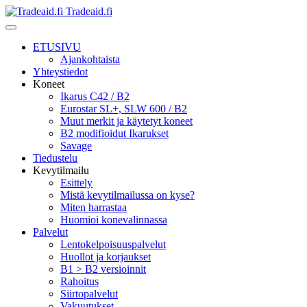
Tradeaid.fi
ETUSIVU
Ajankohtaista
Yhteystiedot
Koneet
Ikarus C42 / B2
Eurostar SL+, SLW 600 / B2
Muut merkit ja käytetyt koneet
B2 modifioidut Ikarukset
Savage
Tiedustelu
Kevytilmailu
Esittely
Mistä kevytilmailussa on kyse?
Miten harrastaa
Huomioi konevalinnassa
Palvelut
Lentokelpoisuuspalvelut
Huollot ja korjaukset
B1 > B2 versioinnit
Rahoitus
Siirtopalvelut
Vakuutukset