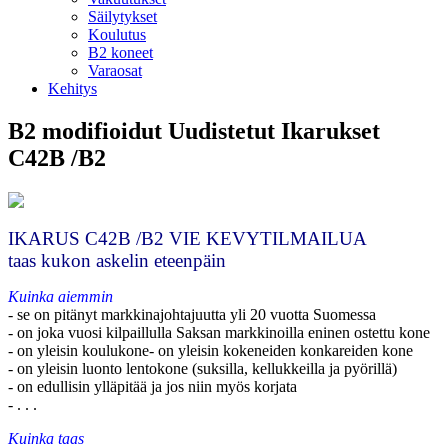
Säilytykset
Koulutus
B2 koneet
Varaosat
Kehitys
B2 modifioidut Uudistetut Ikarukset
C42B /B2
IKARUS C42B /B2 VIE KEVYTILMAILUA
taas kukon askelin eteenpäin
Kuinka aiemmin
- se on pitänyt markkinajohtajuutta yli 20 vuotta Suomessa
- on joka vuosi kilpaillulla Saksan markkinoilla eninen ostettu kone
- on yleisin koulukone- on yleisin kokeneiden konkareiden kone
- on yleisin luonto lentokone (suksilla, kellukkeilla ja pyörillä)
- on edullisin ylläpitää ja jos niin myös korjata
- . . .
Kuinka taas