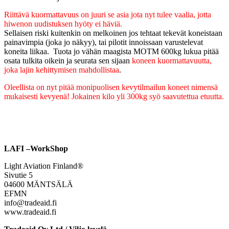
Riittävä kuormattavuus on juuri se asia jota nyt tulee vaalia, jotta
hiwenon uudistuksen hyöty ei häviä.
Sellaisen riski kuitenkin on melkoinen jos tehtaat tekevät koneistaan
painavimpia (joka jo näkyy), tai pilotit innoissaan varustelevat
koneita liikaa. Tuota jo vähän maagista MOTM 600kg lukua pitää
osata tulkita oikein ja seurata sen sijaan
koneen kuormattavuutta,
joka lajin kehittymisen mahdollistaa
.
Oleellista on nyt pitää monipuolisen kevytilmailun koneet nimensä
mukaisesti kevyenä! Jokainen kilo yli 300kg syö saavutettua etuutta.
LAFI –WorkShop
Light Aviation Finland®
Sivutie 5
04600 MÄNTSÄLÄ
EFMN
info@tradeaid.fi
www.tradeaid.fi