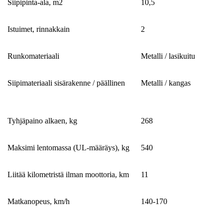
Siipipinta-ala, m2
10,5
Istuimet, rinnakkain
2
Runkomateriaali
Metalli / lasikuitu
Siipimateriaali sisärakenne / päällinen
Metalli / kangas
Tyhjäpaino alkaen, kg
268
Maksimi lentomassa (UL-määräys), kg
540
Liitää kilometristä ilman moottoria, km
11
Matkanopeus, km/h
140-170