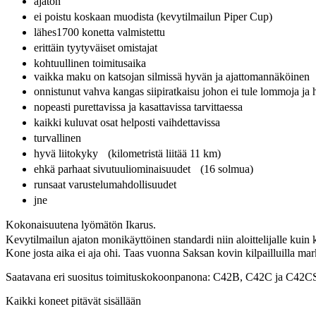
ajaton
ei poistu koskaan muodista (kevytilmailun Piper Cup)
lähes1700 konetta valmistettu
erittäin tyytyväiset omistajat
kohtuullinen toimitusaika
vaikka maku on katsojan silmissä hyvän ja ajattomannäköinen
onnistunut vahva kangas siipiratkaisu johon ei tule lommoja j
nopeasti purettavissa ja kasattavissa tarvittaessa
kaikki kuluvat osat helposti vaihdettavissa
turvallinen
hyvä liitokyky (kilometristä liitää 11 km)
ehkä parhaat sivutuuliominaisuudet (16 solmua)
runsaat varustelumahdollisuudet
jne
Kokonaisuutena lyömätön Ikarus.
Kevytilmailun ajaton monikäyttöinen standardi niin aloittelijalle kui
Kone josta aika ei aja ohi. Taas vuonna Saksan kovin kilpailluilla mar
Saatavana eri suositus toimituskokoonpanona: C42B, C42C ja C42C
Kaikki koneet pitävät sisällään