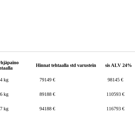
hjäpaino
Hinnat tehtaalla std varustein
sis ALV 24%
htaalla
4 kg
79149 €
98145 €
6 kg
89188 €
110593 €
7 kg
94188 €
116793 €