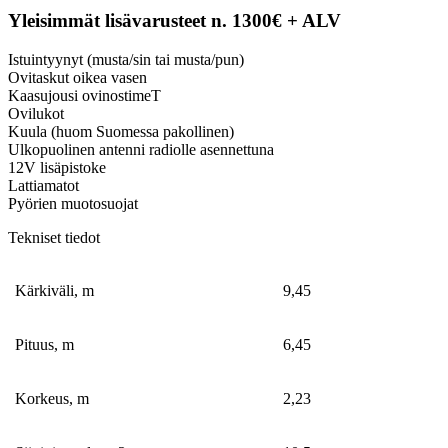
Yleisimmät lisävarusteet n. 1300€ + ALV
Istuintyynyt (musta/sin tai musta/pun)
Ovitaskut oikea vasen
Kaasujousi ovinostimeT
Ovilukot
Kuula (huom Suomessa pakollinen)
Ulkopuolinen antenni radiolle asennettuna
12V lisäpistoke
Lattiamatot
Pyörien muotosuojat
Tekniset tiedot
Kärkiväli, m
9,45
Pituus, m
6,45
Korkeus, m
2,23