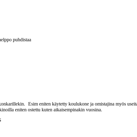
a helppo puhdistaa
n konkarillekin. Esim eniten käytetty koulukone ja omistajina myös use
kinoilla eniten ostettu kuten aikaisempinakin vuosina.
S