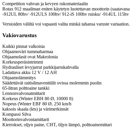
Competition vahvan ja kevyen rukomateriaalin
Rotax 912 maailman eniten käytetyn luotettavan moottorin (saatavana 
-912UL 80hv/ -912ULS 100hv/ 912-iS 100hv ruisku/ -914UL 115hv 
Versioiden väliltä voi vapaasti valita minkä tahansa varuste variaation.
Vakiovarustus
Kaikki pinnat valkoisia
Ohjaamoväri tummaharmaa
Ohjaamolasit ovat Makrolonia
Korkeusperäsintrimmi
Hydrauliset levyjarrut parkkijarrukahvalla
Ladattava akku 12 V / 12 AH
Ohjaamolämmitys
Säädettävät raitisilmaventtiilit ovissa molemmin puolin
65-litran polttoaine tankki
Lennonvalvonatmittarit
Korkeus (Winter EBH 80 Ø, 10000 ft)
Nopeus (Winter EBF 80 Ø, 250 km/h
kaksois skaala (kts) ja värimerkinnät
Kompassi Silva
Moottorinvalvontamittarit
Kierrokset, oljyn paine, CHT, öljyn lämpö, polttoainemittari