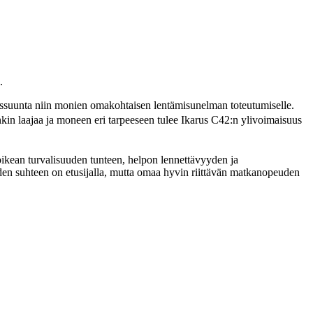
.
tyssuunta niin monien omakohtaisen lentämisunelman toteutumiselle.
nkin laajaa ja moneen eri tarpeeseen tulee Ikarus C42:n ylivoimaisuus
 oikean turvalisuuden tunteen, helpon lennettävyyden ja
iden suhteen on etusijalla, mutta omaa hyvin riittävän matkanopeuden