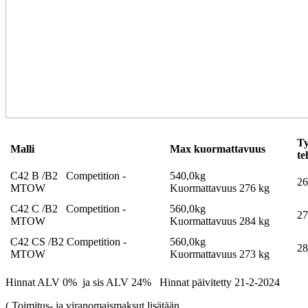
Ty
Malli
Max kuormattavuus
te
C42 B /B2 Competition -
540,0kg
26
MTOW
Kuormattavuus 276 kg
C42 C /B2 Competition -
560,0kg
27
MTOW
Kuormattavuus 284 kg
C42 CS /B2 Competition -
560,0kg
28
MTOW
Kuormattavuus 273 kg
Hinnat ALV 0% ja sis ALV 24% Hinnat päivitetty 21-2-2024
( Toimitus- ja viranomaismaksut lisätään,