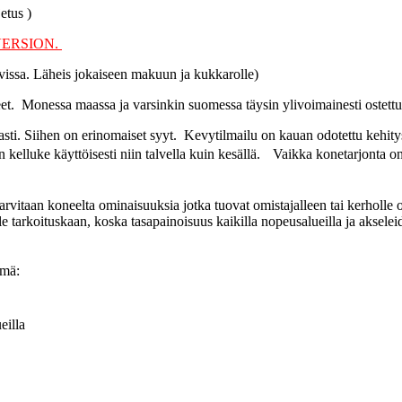
etus )
VERSION.
vissa. Läheis jokaiseen makuun ja kukkarolle)
et. Monessa maassa ja varsinkin suomessa täysin ylivoimainesti ostettu
asti. Siihen on erinomaiset syyt. Kevytilmailu on kauan odotettu kehi
 kelluke käyttöisesti niin talvella kuin kesällä. Vaikka konetarjonta o
 tarvitaan koneelta ominaisuuksia jotka tuovat omistajalleen tai kerholle
 tarkoituskaan, koska tasapainoisuus kaikilla nopeusalueilla ja aksele
stelmä:
ueilla