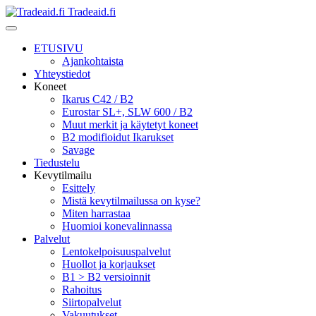
Tradeaid.fi
ETUSIVU
Ajankohtaista
Yhteystiedot
Koneet
Ikarus C42 / B2
Eurostar SL+, SLW 600 / B2
Muut merkit ja käytetyt koneet
B2 modifioidut Ikarukset
Savage
Tiedustelu
Kevytilmailu
Esittely
Mistä kevytilmailussa on kyse?
Miten harrastaa
Huomioi konevalinnassa
Palvelut
Lentokelpoisuuspalvelut
Huollot ja korjaukset
B1 > B2 versioinnit
Rahoitus
Siirtopalvelut
Vakuutukset