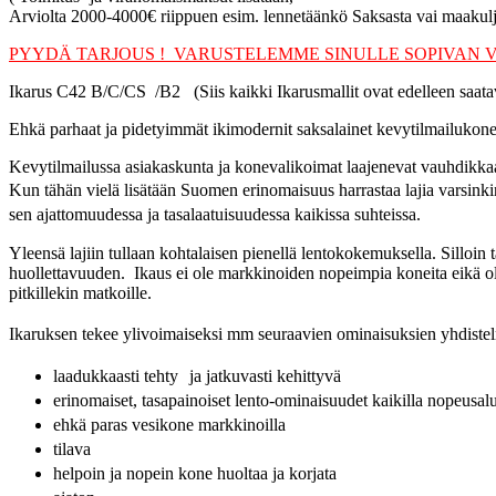
Arviolta 2000-4000€ riippuen esim. lennetäänkö Saksasta vai maakulj
PYYDÄ TARJOUS ! VARUSTELEMME SINULLE SOPIVAN 
Ikarus C42 B/C/CS /B2 (Siis kaikki Ikarusmallit ovat edelleen saata
Ehkä parhaat ja pidetyimmät ikimodernit saksalainet kevytilmailukone
Kevytilmailussa asiakaskunta ja konevalikoimat laajenevat vauhdikka
Kun tähän vielä lisätään Suomen erinomaisuus harrastaa lajia varsinkin
sen ajattomuudessa ja tasalaatuisuudessa kaikissa suhteissa.
Yleensä lajiin tullaan kohtalaisen pienellä lentokokemuksella. Silloin
huollettavuuden. Ikaus ei ole markkinoiden nopeimpia koneita eikä ole
pitkillekin matkoille.
Ikaruksen tekee ylivoimaiseksi mm seuraavien ominaisuksien yhdi
laadukkaasti tehty ja jatkuvasti kehittyvä
erinomaiset, tasapainoiset lento-ominaisuudet kaikilla nopeusal
ehkä paras vesikone markkinoilla
tilava
helpoin ja nopein kone huoltaa ja korjata