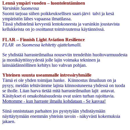
Lennä ympäri vuoden – luontolentäminen
Varsinkin Suomessa
Suomi tarjoaa siihen poikkeuksellisen saari-järvi talvi ja kesä
ympäristön lähes vapaassa ilmatilassa.
Tässä yhdistelmä kevyestä lentokoneesta ja varsinkin joustavista
kellukkeista on jo osoittanut toimivuutensa käytännössä.
FLAR – Finnish Light Aviation Resilience
FLAR on Suomessa kehitetty ajattelumalli.
Se yhdistää harrasteilmailua nouseviin trendeihin huoltovarmuudesta
ja monikäyttöisyydestä jolle lajin voimaka tekninen ja
lainsäädännöllinen kehitys luo vahvan pohjan.
Yhteinen suunta useammalle intressiryhmälle
Tämä ei ole yhden toimijan hanke. Kiinnostus ilmailuun on ja
pysyy, meidän tehtävämme lajista kiinnostuneena yhdessä on tuoda
se iholle. Liian harva tietää mitä harrasteilmailun lajit antavat.
Käsitykset ei omakohtaisuudesta ovat usien turhan rajoittavia.
Mottomme - kun harraste ilmailu kohdataan - Se kasvaa!
Siinä onnistutaan parhaiten jos pystytyään yhdistäymään
näyttäytymään enemmän yhteisin tavoin - näkyvästi kokemuksia
jakaen.