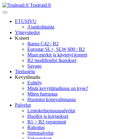
Tradeaid.fi
ETUSIVU
Ajankohtaista
Yhteystiedot
Koneet
Ikarus C42 / B2
Eurostar SL+, SLW 600 / B2
Muut merkit ja käytetyt koneet
B2 modifioidut Ikarukset
Savage
Tiedustelu
Kevytilmailu
Esittely
Mistä kevytilmailussa on kyse?
Miten harrastaa
Huomioi konevalinnassa
Palvelut
Lentokelpoisuuspalvelut
Huollot ja korjaukset
B1 > B2 versioinnit
Rahoitus
Siirtopalvelut
Vakuutukset