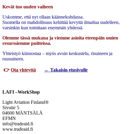
Kevät tuo uuden vaiheen
Uskomme, että nyt ollaan käännekohdassa.
Suomella on mahdollisuus kehittää kevyttä ilmailua uudelleen,
varsinkin kun toimitaan enemmän yhdessä.
Olemme tässä mukana ja viemme asioita eteenpäin omien
resurssiemme puitteissa.
Yhteistyö kiinnostaa – myös avoin keskustelu, risuineen ja
ruusuineen.
👉
Ota yhteyttä
← Takaisin etusivulle
LAFI –WorkShop
Light Aviation Finland®
Sivutie 5
04600 MÄNTSÄLÄ
EFMN
info@tradeaid.fi
www.tradeaid.fi