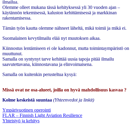
ilmailua.
Olemme olleet mukana tässä kehityksessä yli 30 vuoden ajan –
käytännön tekemisessä, kaluston kehittämisessä ja markkinan
rakentamisessa.
Tämän työn kautta olemme nähneet läheltä, mikä toimii ja mikä ei.
Suomalainen kevytilmailu elää nyt muutoksen aikaa.
Kiinnostus lentämiseen ei ole kadonnut, mutta toimintaympäristö on
muuttunut.
Samalla on syntynyt tarve kehittää uusia tapoja pitää ilmailu
saavutettavana, kiinnostavana ja elinvoimaisena.
Samalla on kuitenkin perusteltua kysyä:
Missä ovat ne osa-alueet, joilla on hyvä mahdollisuus kasvaa ?
Kolme keskeistä suuntaa
(Yhteenvedot ja linkit)
Ympärivuotinen operointi
FLAR – Finnish Light Aviation Resilience
Yhteistyö ja kehitys