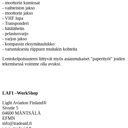
- moottorin kumiosat
- vaihteiston jakso
- moottorin jakso
- VHF lupa
- Transponderi
- hätälähetin
- pelastusvarjo
- varjon jakso
- kompassin eksymätaulukko
- varustuksesta riippuen muitakin kohteita
Lentokelpoisuuteen liittyvät myös asianmukaiset "paperityöt" joiden
tekemisesså voimme olla avuksi.
LAFI –WorkShop
Light Aviation Finland®
Sivutie 5
04600 MÄNTSÄLÄ
EFMN
info@tradeaid.fi