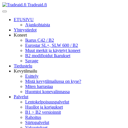
Tradeaid.fi
ETUSIVU
Ajankohtaista
Yhteystiedot
Koneet
Ikarus C42 / B2
Eurostar SL+, SLW 600 / B2
Muut merkit ja käytetyt koneet
B2 modifioidut Ikarukset
Savage
Tiedustelu
Kevytilmailu
Esittely
Mistä kevytilmailussa on kyse?
Miten harrastaa
Huomioi konevalinnassa
Palvelut
Lentokelpoisuuspalvelut
Huollot ja korjaukset
B1 > B2 versioinnit
Rahoitus
Siirtopalvelut
Vakuutukset