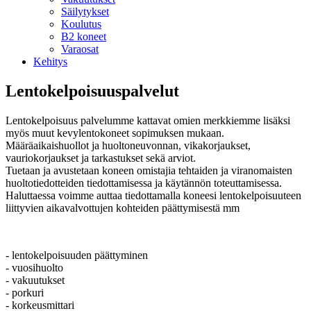
Säilytykset
Koulutus
B2 koneet
Varaosat
Kehitys
Lentokelpoisuuspalvelut
Lentokelpoisuus palvelumme kattavat omien merkkiemme lisäksi
myös muut kevylentokoneet sopimuksen mukaan.
Määräaikaishuollot ja huoltoneuvonnan, vikakorjaukset,
vauriokorjaukset ja tarkastukset sekä arviot.
Tuetaan ja avustetaan koneen omistajia tehtaiden ja viranomaisten
huoltotiedotteiden tiedottamisessa ja käytännön toteuttamisessa.
Haluttaessa voimme auttaa tiedottamalla koneesi lentokelpoisuuteen
liittyvien aikavalvottujen kohteiden päättymisestä mm
- lentokelpoisuuden päättyminen
- vuosihuolto
- vakuutukset
- porkuri
- korkeusmittari