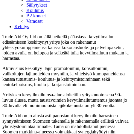
Säilytykset
Koulutus
B2 koneet
Varaosat
Kehitys
Trade Aid Oy Ltd on tällä hetkellä pääasiassa kevytilmailun
edistämiseen keskittynyt yritys joka on rakentanut
yhteistyökumppaniensa kanssa kokonaistuote- ja palvelupaketin,
joiden avulla on helppoa ja selkeätä tulla kevytilmailuun mukaan ja
harrastaa.
Aktiivisuus keskittyy lajin promotointiin, konsultointiin,
valikoitujen lajituotteiden myyntiin, ja yhteistyö kumppaneidensa
kanssa tutustumis- koulutus- ja kehittymistoimintaan sekä
lentokelpoisuus, huolto ja korjaustoimintaan.
Yrityksen kevytilmailu osa-alue aloitettiin yritysmuotoisena 90-
luvun alussa, mutta taustavoimien kevytilmailutuntemus juontaa jo
80-luvulta eli monimuotoista lajikokemusta on yli 30 vuotta.
Trade Aid on jo alusta asti panostanut kevytilmailu harrasteen
synnyttämiseen Suomeen tukemalla ja rakentamalla erillistä vahvaa
yhdistystoimintaa rinnalle. Tämä on mahdollistanut pienessä
Suomen markkina-alueessa voimakkaat synergiahyödyt niin