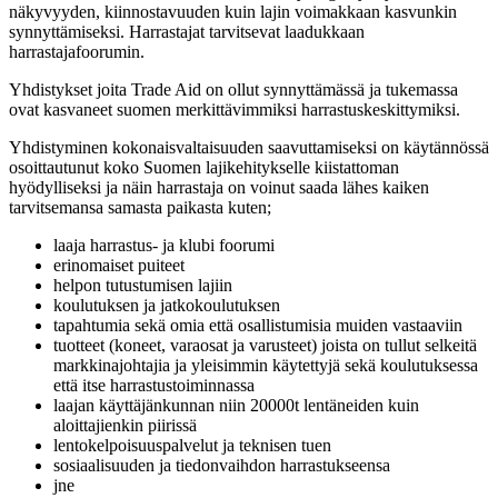
näkyvyyden, kiinnostavuuden kuin lajin voimakkaan kasvunkin
synnyttämiseksi. Harrastajat tarvitsevat laadukkaan
harrastajafoorumin.
Yhdistykset joita Trade Aid on ollut synnyttämässä ja tukemassa
ovat kasvaneet suomen merkittävimmiksi harrastuskeskittymiksi.
Yhdistyminen kokonaisvaltaisuuden saavuttamiseksi on käytännössä
osoittautunut koko Suomen lajikehitykselle kiistattoman
hyödylliseksi ja näin harrastaja on voinut saada lähes kaiken
tarvitsemansa samasta paikasta kuten;
laaja harrastus- ja klubi foorumi
erinomaiset puiteet
helpon tutustumisen lajiin
koulutuksen ja jatkokoulutuksen
tapahtumia sekä omia että osallistumisia muiden vastaaviin
tuotteet (koneet, varaosat ja varusteet) joista on tullut selkeitä
markkinajohtajia ja yleisimmin käytettyjä sekä koulutuksessa
että itse harrastustoiminnassa
laajan käyttäjänkunnan niin 20000t lentäneiden kuin
aloittajienkin piirissä
lentokelpoisuuspalvelut ja teknisen tuen
sosiaalisuuden ja tiedonvaihdon harrastukseensa
jne