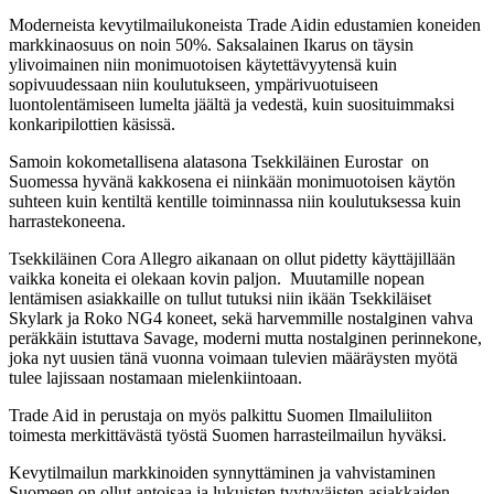
Moderneista kevytilmailukoneista Trade Aidin edustamien koneiden
markkinaosuus on noin 50%. Saksalainen Ikarus on täysin
ylivoimainen niin monimuotoisen käytettävyytensä kuin
sopivuudessaan niin koulutukseen, ympärivuotuiseen
luontolentämiseen lumelta jäältä ja vedestä, kuin suosituimmaksi
konkaripilottien käsissä.
Samoin kokometallisena alatasona Tsekkiläinen Eurostar on
Suomessa hyvänä kakkosena ei niinkään monimuotoisen käytön
suhteen kuin kentiltä kentille toiminnassa niin koulutuksessa kuin
harrastekoneena.
Tsekkiläinen Cora Allegro aikanaan on ollut pidetty käyttäjillään
vaikka koneita ei olekaan kovin paljon. Muutamille nopean
lentämisen asiakkaille on tullut tutuksi niin ikään Tsekkiläiset
Skylark ja Roko NG4 koneet, sekä harvemmille nostalginen vahva
peräkkäin istuttava Savage, moderni mutta nostalginen perinnekone,
joka nyt uusien tänä vuonna voimaan tulevien määräysten myötä
tulee lajissaan nostamaan mielenkiintoaan.
Trade Aid in perustaja on myös palkittu Suomen Ilmailuliiton
toimesta merkittävästä työstä Suomen harrasteilmailun hyväksi.
Kevytilmailun markkinoiden synnyttäminen ja vahvistaminen
Suomeen on ollut antoisaa ja lukuisten tyytyväisten asiakkaiden