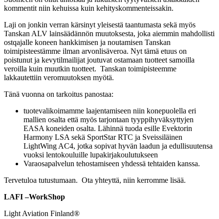
kommentit niin kehuissa kuin kehityskommenteissakin.
Laji on jonkin verran kärsinyt yleisestä taantumasta sekä myös
Tanskan ALV lainsäädännön muutoksesta, joka aiemmin mahdollisti
ostqajalle koneen hankkimisen ja noutamisen Tanskan
toimipisteestämme ilman arvonlisäveroa. Nyt tämä etuus on
poistunut ja kevytilmailijat joutuvat ostamaan tuotteet samoilla
veroilla kuin muutkin tuotteet. Tanskan toimipisteemme
lakkautettiin veromuutoksen myötä.
Tänä vuonna on tarkoitus panostaa:
tuotevalikoimamme laajentamiseen niin konepuolella eri
mallien osalta että myös tarjontaan tyyppihyväksyttyjen
EASA koneiden osalta. Lähinnä tuoda esille Evektorin
Harmony LSA sekä SportStar RTC ja Sveissiläinen
LightWing AC4, jotka sopivat hyvän laadun ja edullisuutensa
vuoksi lentokouluille lupakirjakoulutukseen
Varaosapalvelun tehostamiseen yhdessä tehtaiden kanssa.
Tervetuloa tutustumaan. Ota yhteyttä, niin kerromme lisää.
LAFI –WorkShop
Light Aviation Finland®