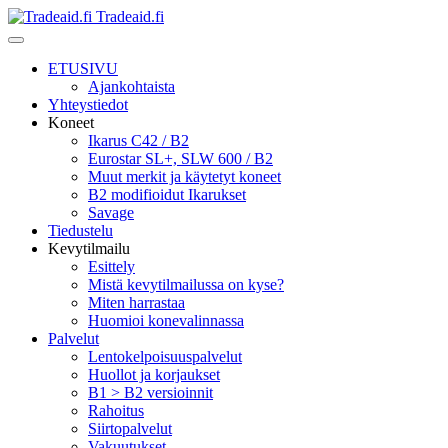
Tradeaid.fi
ETUSIVU
Ajankohtaista
Yhteystiedot
Koneet
Ikarus C42 / B2
Eurostar SL+, SLW 600 / B2
Muut merkit ja käytetyt koneet
B2 modifioidut Ikarukset
Savage
Tiedustelu
Kevytilmailu
Esittely
Mistä kevytilmailussa on kyse?
Miten harrastaa
Huomioi konevalinnassa
Palvelut
Lentokelpoisuuspalvelut
Huollot ja korjaukset
B1 > B2 versioinnit
Rahoitus
Siirtopalvelut
Vakuutukset